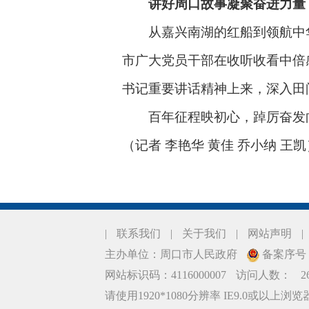
讲好周口故事凝聚奋进力量
从嘉兴南湖的红船到领航中华
市广大党员干部在收听收看中倍
书记重要讲话精神上来，深入田
百年征程映初心，踔厉奋发向
（记者 李艳华 黄佳 乔小纳 王凯
|
联系我们
|
关于我们
|
网站声明
|
主办单位：周口市人民政府
备案序号：豫
网站标识码：4116000007
访问人数：
2
请使用1920*1080分辨率 IE9.0或以上