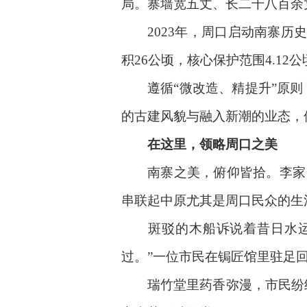
局。寨墙宽五丈、长二千八百余
2023年，周口启动南寨历史
积26公顷，核心保护范围4.12公
遵循“微改造、精提升”原则，
的古建风貌与融入新潮的业态，
在这里，领略周口之美
南寨之美，俯仰皆拾。李家当铺
串联起中原尤其是周口民众的生
斑驳的木船诉说着昔日水运荣
过。”一位市民在锔匠馆里驻足
瑞竹堂里药香弥漫，市民纷纷品