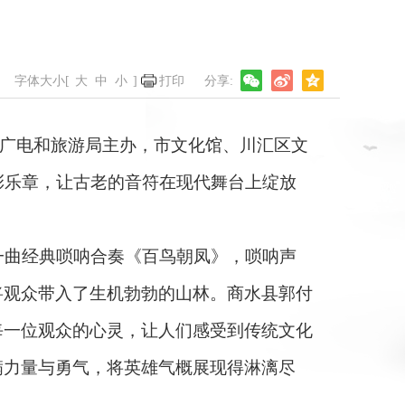
字体大小[
大
中
小
]
打印
化广电和旅游局主办，市文化馆、川汇区文
彩乐章，让古老的音符在现代舞台上绽放
曲经典唢呐合奏《百鸟朝凤》，唢呐声
将观众带入了生机勃勃的山林。商水县郭付
每一位观众的心灵，让人们感受到传统文化
满力量与勇气，将英雄气概展现得淋漓尽