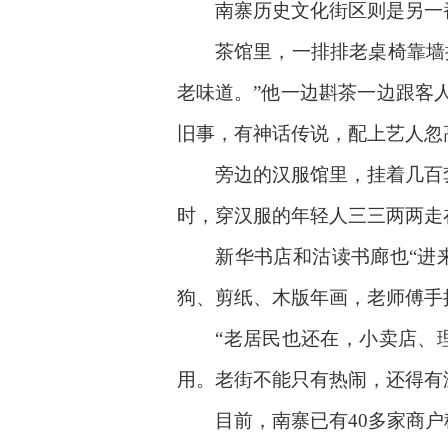
南寨历史文化街区则是另一番
茶馆里，一排排老桌椅靠墙摆
老味道。”他一边斟茶一边跟客
旧事，有神话传说，配上艺人忽
旁边的汉服馆里，挂着几百套衣
时，穿汉服的年轻人三三两两走
新华书店和沽读书廊也“进来
狗、剪纸、木版年画，老师傅手
“老居民也还在，小卖店、理
用。老街不能只有热闹，还得有
目前，南寨已有40多家商户稳