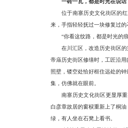
一砖一瓦，都是时光在说话
位于南寨历史文化街区的红石
来，手指轻轻抚过一块修复过的
“你看这纹路，都是时光的痕迹
在川汇区，改造历史街区的第一
帝庙历史街区修缮时，工匠沿用
照壁，镂空处恰好框住远处的钟
集，仿佛就在眼前。
南寨历史文化街区更显厚重——
白彦章故居的窗棂重新上了桐油
绿，有人坐在石凳上看书。