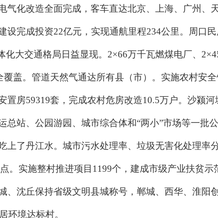
电气化改造全面完成，客车直达北京、上海、广州、
建设完成投资22亿元，实现通航里程234公里。周口
体化大交通格局日益显现。2×66万千瓦燃煤电厂、2×
域全覆盖。管道天然气通达所有县（市）。实施农村安全
置房59319套，完成农村危房改造10.5万户。沙
运总站、公园游园、城市综合体和“两小”市场等一批
吃上了丹江水。城市污水处理率、垃圾无害化处理率分别
分点。实施整村推进项目1199个，建成市级产业扶贫示
城、沈丘保持省级文明县城称号，郸城、西华、淮阳创
人居环境达标村。