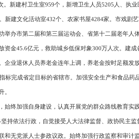
次。新建村卫生室959个，新增卫生人员5205人、执
。新建文化活动室432个、农家书屋4284家。市戏剧
功举办市第二届和第三届运动会、省第十二届老年人
金45.6亿元，救助城乡低保对象300万人次。建成各
。企业退休人员养老金连年上调，养老金按时足额发放
项指标完成省定目标的省辖市。加强安全生产和食品药
升。
始终加强自身建设，认真开展党的群众路线教育实
终坚持依法行政，自觉接受人大法律监督、政协民主监
联和无党派人士参政议政。始终加强行政监察和审计