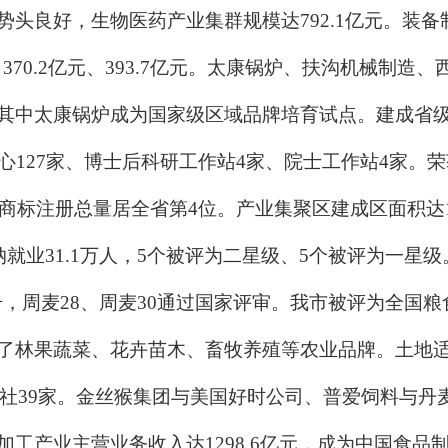
头良好，生物医药产业集群规模达792.1亿元。装
、370.2亿元、393.7亿元。太康锅炉、扶沟机械制
其中太康锅炉成为国家级区域品牌培育试点。建成省级
心127家、博士后科研工作站4家、院士工作站4家。
商标注册总量居全省第4位。产业集聚区建成区面积达10
纳就业31.1万人，5个被评为二星级、5个被评为一
提升，周麦28、周麦30通过国家评审。我市被评为全国
了林果蔬菜、花卉苗木、畜牧养殖等农业品牌。土地
示范社39家。金丝猴集团与美国好时公司、普爱饲料与丹
工产业主营业务收入达1298.6亿元，成为中国食品