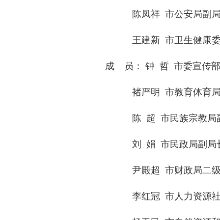
陈凤祥
市公安局副
王建新
市卫生健康
成
员：
钟
哲
市委宣传
褚严明
市教育体育
陈
超
市民族宗教局
刘
娟
市民政局副局
尹殿超
市财政局二
李红冠
市人力资源